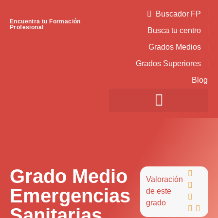
Buscador FP
Encuentra tu Formación
Profesional
Busca tu centro
Grados Medios
Grados Superiores
Blog
Grado Medio

Valoración

Emergencias
de este

grado
Sanitarias

