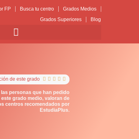
or FP
Busca tu centro
Grados Medios
Grados Superiores
Blog
ción de este grado





 las personas que han pedido
 este grado medio, valoran de
los centros recomendados por
EstudiaPlus.