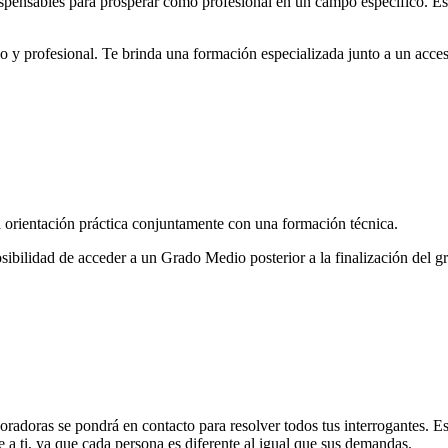
dispensables para prosperar como profesional en un campo específico. E
 y profesional. Te brinda una formación especializada junto a un acces
orientación práctica conjuntamente con una formación técnica.
posibilidad de acceder a un Grado Medio posterior a la finalización del 
oradoras se pondrá en contacto para resolver todos tus interrogantes. 
 a ti, ya que cada persona es diferente al igual que sus demandas.