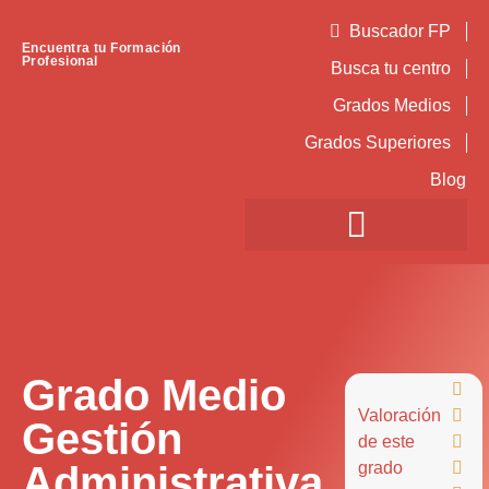
Buscador FP
Encuentra tu Formación
Profesional
Busca tu centro
Grados Medios
Grados Superiores
Blog
Grado Medio

Valoración

Gestión
de este

Administrativa
grado
