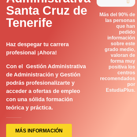

Santa Cruz de
Más del 90% de
Tenerife
las personas
que han
pedido
información
sobre este
Haz despegar tu carrera
grado medio,
profesional ¡Ahora!
valoran de
forma muy
Con el Gestión Administrativa
positiva los
centros
de Administración y Gestión
recomendados
podrás profesionalizarte y
por
EstudiaPlus.
acceder a ofertas de empleo
con una sólida formación
teórica y práctica.
MÁS INFORMACIÓN