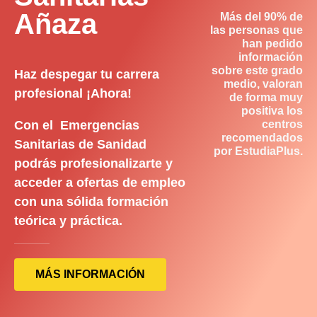
Añaza
Más del 90% de
las personas que
han pedido
información
sobre este grado
Haz despegar tu carrera
medio, valoran
profesional ¡Ahora!
de forma muy
positiva los
Con el Emergencias
centros
recomendados
Sanitarias de Sanidad
por EstudiaPlus.
podrás profesionalizarte y
acceder a ofertas de empleo
con una sólida formación
teórica y práctica.
MÁS INFORMACIÓN