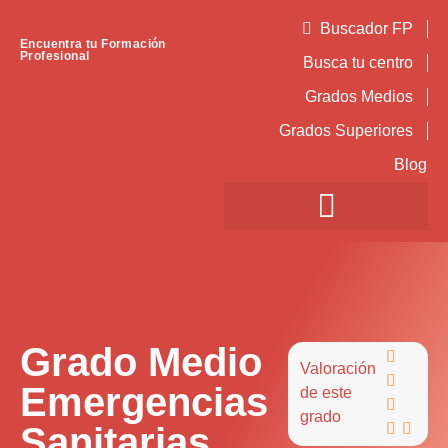
Buscador FP
Encuentra tu Formación
Profesional
Busca tu centro
Grados Medios
Grados Superiores
Blog
Grado Medio

Valoración

Emergencias
de este

grado
Sanitarias

