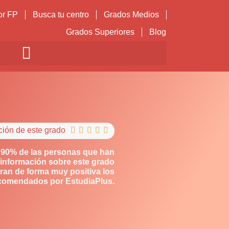
or FP
Busca tu centro
Grados Medios
Grados Superiores
Blog
ción de este grado





 90% de las personas que han
información sobre este grado
ran de forma muy positiva los
comendados por EstudiaPlus.