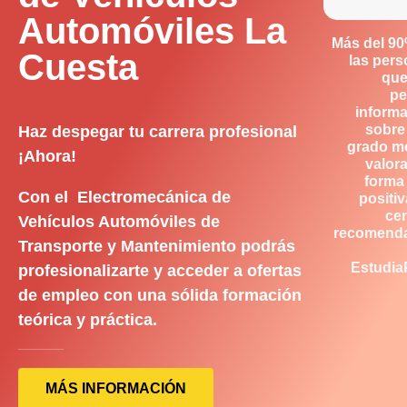
Automóviles La
Más del 9
Cuesta
las per
que
pe
inform
sobre
Haz despegar tu carrera profesional
grado m
¡Ahora!
valor
forma
Con el Electromecánica de
positiv
ce
Vehículos Automóviles de
recomend
Transporte y Mantenimiento podrás
Estudia
profesionalizarte y acceder a ofertas
de empleo con una sólida formación
teórica y práctica.
MÁS INFORMACIÓN