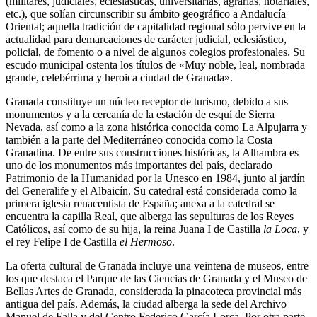
(militares, judiciales, eclesiásticas, universitarias, agrarias, notariales,
etc.), que solían circunscribir su ámbito geográfico a Andalucía
Oriental; aquella tradición de capitalidad regional sólo pervive en la
actualidad para demarcaciones de carácter judicial, eclesiástico,
policial, de fomento o a nivel de algunos colegios profesionales. Su
escudo municipal ostenta los títulos de «Muy noble, leal, nombrada
grande, celebérrima y heroica ciudad de Granada».
Granada constituye un núcleo receptor de turismo, debido a sus
monumentos y a la cercanía de la estación de esquí de Sierra
Nevada, así como a la zona histórica conocida como La Alpujarra y
también a la parte del Mediterráneo conocida como la Costa
Granadina. De entre sus construcciones históricas, la Alhambra es
uno de los monumentos más importantes del país, declarado
Patrimonio de la Humanidad por la Unesco en 1984, junto al jardín
del Generalife y el Albaicín.​ Su catedral está considerada como la
primera iglesia renacentista de España;​ anexa a la catedral se
encuentra la capilla Real, que alberga las sepulturas de los Reyes
Católicos, así como de su hija, la reina Juana I de Castilla
la Loca
, y
el rey Felipe I de Castilla
el Hermoso
.
La oferta cultural de Granada incluye una veintena de museos,​ entre
los que destaca el Parque de las Ciencias de Granada y el Museo de
Bellas Artes de Granada, considerada la pinacoteca provincial más
antigua del país. Además, la ciudad alberga la sede del Archivo
Manuel de Falla y del Centro Federico García Lorca. Por otra parte,