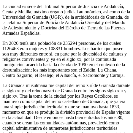
La ciudad es sede del Tribunal Superior de Justicia de Andalucía,
Ceuta y Melilla, máximo órgano judicial autonómico, así como de la
Universidad de Granada (UGR), de la archidiócesis de Granada, de
la Jefatura Superior de Policía de Andalucía Oriental y del Mando
de Adiestramiento y Doctrina del Ejército de Tierra de las Fuerzas
Armadas Españolas.
En 2026 tenía una población de 235294 personas, de los cuales
1126463 eran mujeres y 108831​ hombres.​ Los barrios que posee
son muy diferentes entre sí, en parte por la diversidad de culturas y
religiones convivientes y, ya en el siglo
xx
, por la continuada
inmigración acaecida hasta la década de 1990 en el contexto de la
desruralización; los más importantes son el Zaidín, La Chana,
Centro-Sagrario, el Realejo, el Albaicín, el Sacromonte y Cartuja.
La Granada musulmana fue capital del reino zirí de Granada durante
el siglo
xi
y del reino nazarí de Granada entre los siglos siglo
xiii
y
siglo
xv
. Tras la toma de la ciudad por los Reyes Católicos, se
mantuvo como capital del reino castellano de Granada, que ya era
una simple jurisdicción territorial y que se mantuvo hasta 1833,
momento en que se produjo la división provincial de España vigente
en la actualidad. Desde entonces hasta bien entrados los años 80,
cuando se crean las comunidades autónomas, prevaleció como
capital administrativa de numerosas jurisdicciones territoriales