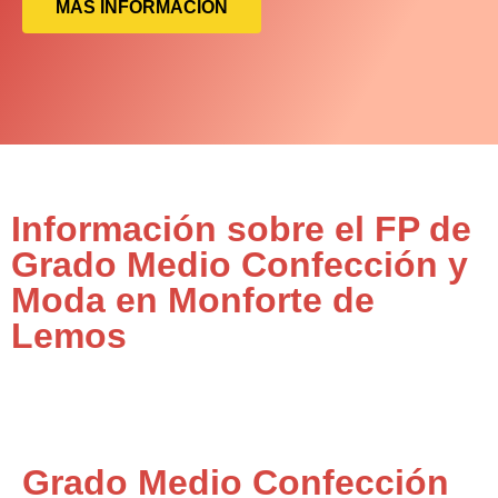
MÁS INFORMACIÓN
Información sobre el FP de
Grado Medio Confección y
Moda en Monforte de
Lemos
Grado Medio Confección