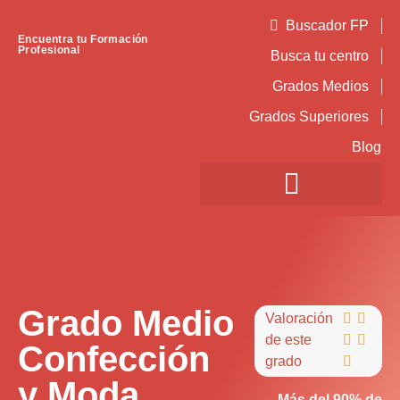
Buscador FP
Encuentra tu Formación
Profesional
Busca tu centro
Grados Medios
Grados Superiores
Blog
Grado Medio
Valoración


de este


Confección
grado

y Moda
Más del 90% de