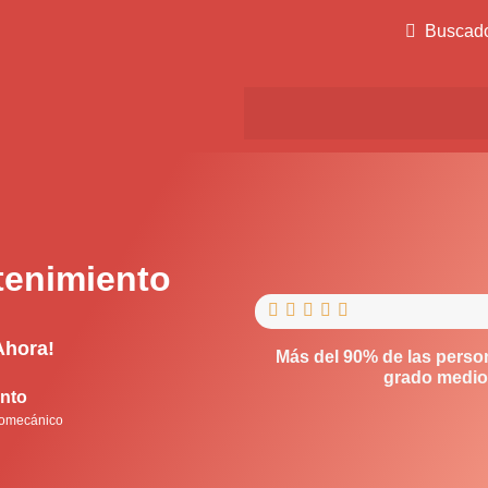
Buscad
tenimiento





Ahora!
Más del 90% de las perso
grado medio,
ento
tromecánico