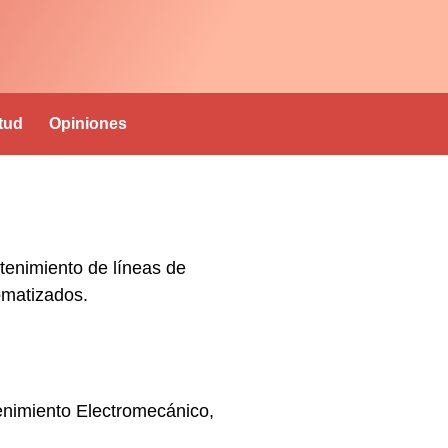
itud
Opiniones
ntenimiento de líneas de
omatizados.
tenimiento Electromecánico
,