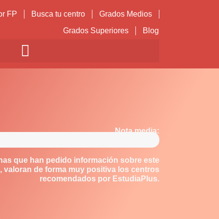
or FP
Busca tu centro
Grados Medios
Grados Superiores
Blog
Nota media:
nas que han pedido información sobre este
 valoran de forma muy positiva los centros
recomendados por EstudiaPlus.