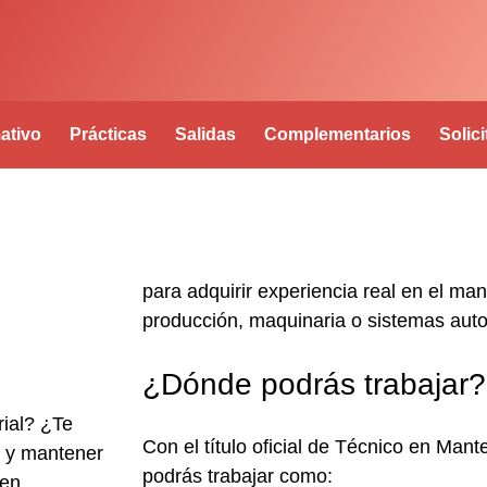
ativo
Prácticas
Salidas
Complementarios
Solic
para adquirir experiencia real en el ma
producción, maquinaria o sistemas aut
¿Dónde podrás trabajar?
rial? ¿Te
Con el
título oficial de Técnico en Man
s y mantener
podrás trabajar como:
 en