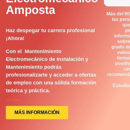
Amposta
Más del 9
las per
qu
Haz despegar tu carrera profesional
p
inform
¡Ahora!
sobre
grado m
Con el Mantenimiento
valor
forma
Electromecánico de Instalación y
positiv
Mantenimiento podrás
ce
profesionalizarte y acceder a ofertas
recomend
de empleo con una sólida formación
Estudia
teórica y práctica.
MÁS INFORMACIÓN