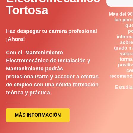
Tortosa
Más del 9
las per
qu
Haz despegar tu carrera profesional
p
inform
¡Ahora!
sobre
grado m
Con el Mantenimiento
valor
forma
Electromecánico de Instalación y
positiv
Mantenimiento podrás
ce
profesionalizarte y acceder a ofertas
recomend
de empleo con una sólida formación
Estudia
teórica y práctica.
MÁS INFORMACIÓN