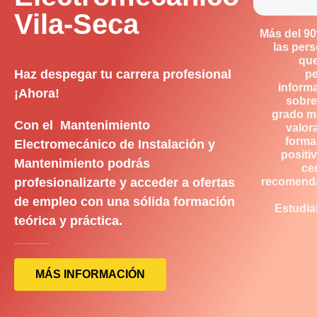
Vila-Seca
Más del 9
las per
qu
Haz despegar tu carrera profesional
p
inform
¡Ahora!
sobre
grado m
Con el Mantenimiento
valor
forma
Electromecánico de Instalación y
positiv
Mantenimiento podrás
ce
profesionalizarte y acceder a ofertas
recomend
de empleo con una sólida formación
Estudia
teórica y práctica.
MÁS INFORMACIÓN