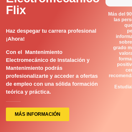
Flix
Más del 9
las per
qu
Haz despegar tu carrera profesional
p
inform
¡Ahora!
sobre
grado m
Con el Mantenimiento
valor
forma
Electromecánico de Instalación y
positiv
Mantenimiento podrás
ce
profesionalizarte y acceder a ofertas
recomend
de empleo con una sólida formación
Estudia
teórica y práctica.
MÁS INFORMACIÓN