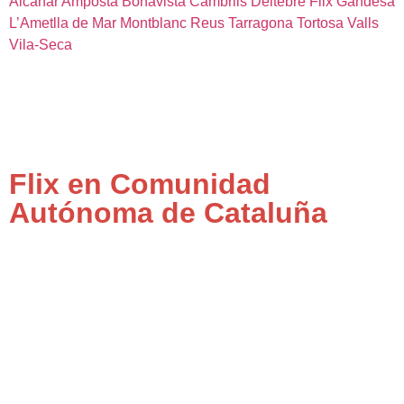
Alcanar
Amposta
Bonavista
Cambrils
Deltebre
Flix
Gandesa
L’Ametlla de Mar
Montblanc
Reus
Tarragona
Tortosa
Valls
Vila-Seca
Flix en Comunidad
Autónoma de Cataluña