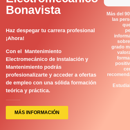
Bonavista
Más del 9
las per
qu
Haz despegar tu carrera profesional
p
inform
¡Ahora!
sobre
grado m
Con el Mantenimiento
valor
forma
Electromecánico de Instalación y
positiv
Mantenimiento podrás
ce
profesionalizarte y acceder a ofertas
recomend
de empleo con una sólida formación
Estudia
teórica y práctica.
MÁS INFORMACIÓN