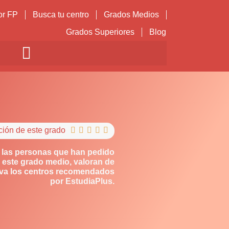
or FP
Busca tu centro
Grados Medios
Grados Superiores
Blog
ción de este grado





 las personas que han pedido
 este grado medio, valoran de
iva los centros recomendados
por EstudiaPlus.