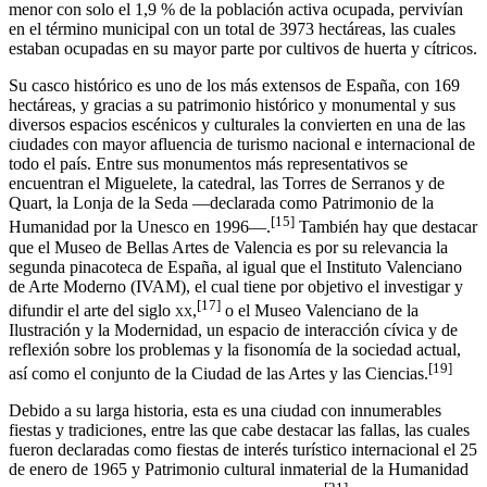
menor con solo el 1,9 % de la población activa ocupada, pervivían
en el término municipal con un total de 3973 hectáreas, las cuales
estaban ocupadas en su mayor parte por cultivos de huerta y cítricos.​
Su casco histórico es uno de los más extensos de España, con 169
hectáreas,​ y gracias a su patrimonio histórico y monumental y sus
diversos espacios escénicos y culturales la convierten en una de las
ciudades con mayor afluencia de turismo nacional e internacional de
todo el país. Entre sus monumentos más representativos se
encuentran el Miguelete, la catedral, las Torres de Serranos y de
Quart, la Lonja de la Seda —declarada como Patrimonio de la
[
15
]
Humanidad por la Unesco en 1996—.
​ También hay que destacar
que el Museo de Bellas Artes de Valencia es por su relevancia la
segunda pinacoteca de España,​ al igual que el Instituto Valenciano
de Arte Moderno (IVAM), el cual tiene por objetivo el investigar y
[
17
]
difundir el arte del siglo
xx
,
​ o el Museo Valenciano de la
Ilustración y la Modernidad, un espacio de interacción cívica y de
reflexión sobre los problemas y la fisonomía de la sociedad actual,​
[
19
]
así como el conjunto de la Ciudad de las Artes y las Ciencias.
Debido a su larga historia, esta es una ciudad con innumerables
fiestas y tradiciones, entre las que cabe destacar las fallas, las cuales
fueron declaradas como fiestas de interés turístico internacional el 25
de enero de 1965​ y Patrimonio cultural inmaterial de la Humanidad