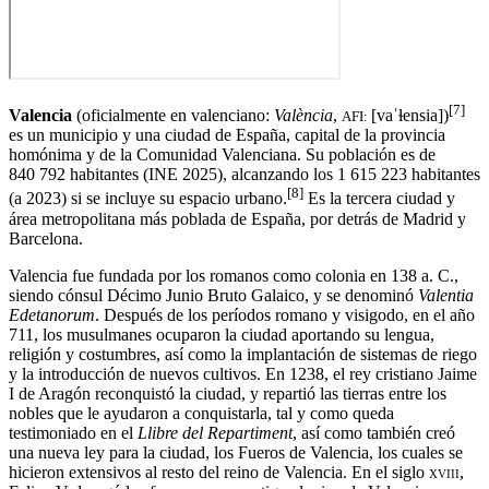
[
7
]
Valencia
(oficialmente en valenciano:
València
,​
[vaˈɫensia]
)
AFI:
es un municipio y una ciudad de España,​ capital de la provincia
homónima y de la Comunidad Valenciana. Su población es de
840 792 habitantes
(INE 2025), alcanzando los 1 615 223 habitantes
[
8
]
(a 2023) si se incluye su espacio urbano.
​ Es la tercera ciudad y
área metropolitana más poblada de España, por detrás de Madrid y
Barcelona.​
Valencia fue fundada por los romanos como colonia en
138 a. C.
,
siendo cónsul Décimo Junio Bruto Galaico, y se denominó
Valentia
Edetanorum
. Después de los períodos romano y visigodo, en el año
711, los musulmanes ocuparon la ciudad aportando su lengua,
religión y costumbres, así como la implantación de sistemas de riego
y la introducción de nuevos cultivos. En 1238, el rey cristiano Jaime
I de Aragón reconquistó la ciudad, y repartió las tierras entre los
nobles que le ayudaron a conquistarla, tal y como queda
testimoniado en el
Llibre del Repartiment
, así como también creó
una nueva ley para la ciudad, los Fueros de Valencia, los cuales se
hicieron extensivos al resto del reino de Valencia. En el siglo
xviii
,