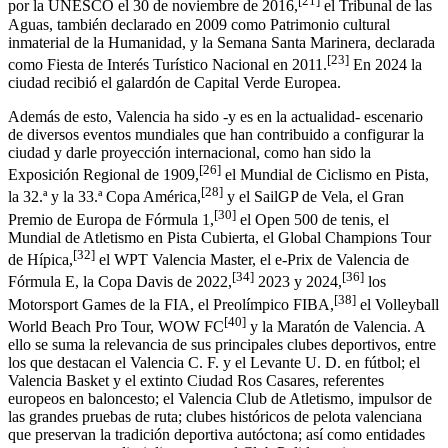
[
21
]
por la UNESCO el 30 de noviembre de 2016,
​ el Tribunal de las
Aguas, también declarado en 2009 como Patrimonio cultural
inmaterial de la Humanidad,​ y la Semana Santa Marinera, declarada
[
23
]
como Fiesta de Interés Turístico Nacional en 2011.
​ En 2024 la
ciudad recibió el galardón de Capital Verde Europea.​
Además de esto, Valencia ha sido -y es en la actualidad- escenario
de diversos eventos mundiales que han contribuido a configurar la
ciudad y darle proyección internacional, como han sido la
[
26
]
Exposición Regional de 1909,​
​ el Mundial de Ciclismo en Pista,
[
28
]
la 32.ª​ y la 33.ª Copa América,
​ y el SailGP de Vela,​ el Gran
[
30
]
Premio de Europa de Fórmula 1,
​ el Open 500 de tenis,​ el
Mundial de Atletismo en Pista Cubierta, el Global Champions Tour
[
32
]
de Hípica,
​ el WPT Valencia Master, el e-Prix de Valencia de
[
34
]
[
36
]
Fórmula E,​ la Copa Davis de 2022,
​ 2023​ y 2024,
​ los
[
38
]
Motorsport Games de la FIA,​ el Preolímpico FIBA,
​ el Volleyball
[
40
]
World Beach Pro Tour,​ WOW FC
​ y la Maratón de Valencia.​ A
ello se suma la relevancia de sus principales clubes deportivos, entre
los que destacan el Valencia C. F. y el Levante U. D. en fútbol; el
Valencia Basket y el extinto Ciudad Ros Casares, referentes
europeos en baloncesto; el Valencia Club de Atletismo, impulsor de
las grandes pruebas de ruta; clubes históricos de pelota valenciana
que preservan la tradición deportiva autóctona; así como entidades