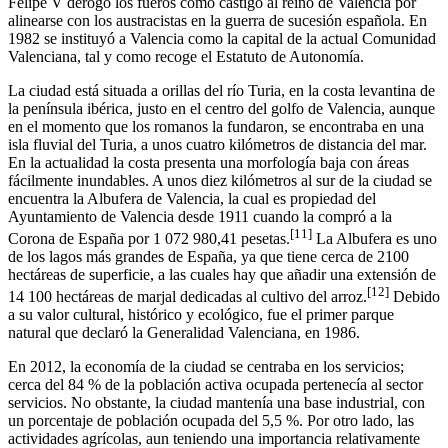
Felipe V derogó los fueros como castigo al reino de Valencia por
alinearse con los austracistas en la guerra de sucesión española. En
1982 se instituyó a Valencia como la capital de la actual Comunidad
Valenciana, tal y como recoge el Estatuto de Autonomía.
La ciudad está situada a orillas del río Turia, en la costa levantina de
la península ibérica, justo en el centro del golfo de Valencia, aunque
en el momento que los romanos la fundaron, se encontraba en una
isla fluvial del Turia, a unos cuatro kilómetros de distancia del mar.
En la actualidad la costa presenta una morfología baja con áreas
fácilmente inundables.​ A unos diez kilómetros al sur de la ciudad se
encuentra la Albufera de Valencia, la cual es propiedad del
Ayuntamiento de Valencia desde 1911 cuando la compró a la
[
11
]
Corona de España por 1 072 980,41 pesetas.
​ La Albufera es uno
de los lagos más grandes de España, ya que tiene cerca de 2100
hectáreas de superficie,​ a las cuales hay que añadir una extensión de
[
12
]
14 100 hectáreas de marjal dedicadas al cultivo del arroz.
​ Debido
a su valor cultural, histórico y ecológico, fue el primer parque
natural que declaró la Generalidad Valenciana, en 1986.
En 2012, la economía de la ciudad se centraba en los servicios;
cerca del 84 % de la población activa ocupada pertenecía al sector
servicios. No obstante, la ciudad mantenía una base industrial, con
un porcentaje de población ocupada del 5,5 %. Por otro lado, las
actividades agrícolas, aun teniendo una importancia relativamente