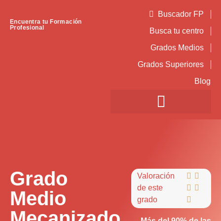
Buscador FP
Encuentra tu Formación
Profesional
Busca tu centro
Grados Medios
Grados Superiores
Blog
Grado
Valoración


de este


Medio
grado

Mecanizado
Más del 90% de las