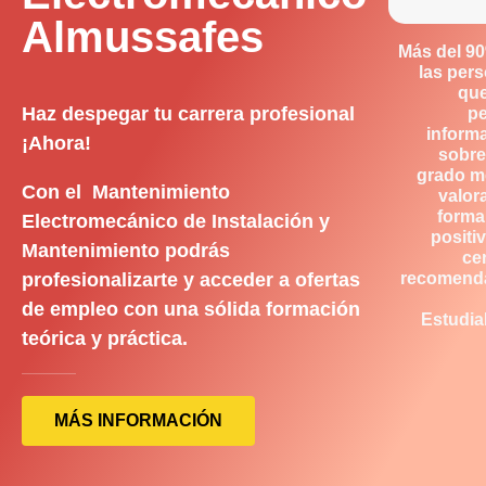
Almussafes
Más del 9
las per
qu
Haz despegar tu carrera profesional
p
inform
¡Ahora!
sobre
grado m
Con el Mantenimiento
valor
forma
Electromecánico de Instalación y
positiv
Mantenimiento podrás
ce
profesionalizarte y acceder a ofertas
recomend
de empleo con una sólida formación
Estudia
teórica y práctica.
MÁS INFORMACIÓN