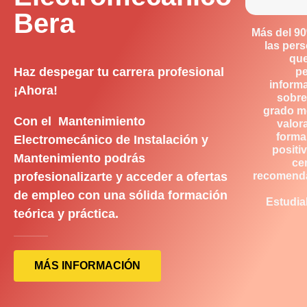
Bera
Más del 9
las per
qu
Haz despegar tu carrera profesional
p
inform
¡Ahora!
sobre
grado m
Con el Mantenimiento
valor
forma
Electromecánico de Instalación y
positiv
Mantenimiento podrás
ce
profesionalizarte y acceder a ofertas
recomend
de empleo con una sólida formación
Estudia
teórica y práctica.
MÁS INFORMACIÓN