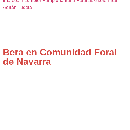
Imárcoain
Lumbier
Pamplona/Iruña
Peralta/Azkoien
San
Adrián
Tudela
Bera en Comunidad Foral
de Navarra