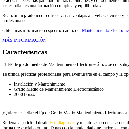
prácticas necesarias para adquirir las habilidades y conocimientos in
los estudiantes una formación completa y equilibrada.»
Realizar un grado medio ofrece varias ventajas a nivel académico y pr
profesionales.
Obtén más información específica aquí, del
Mantenimiento Electrome
MÁS INFORMACIÓN
Características
El FP de grado medio de Mantenimiento Electromecánico se constituye
Te brinda prácticas profesionales para aventurarte en el campo y la o
Instalación y Mantenimiento
Grado Medio de Mantenimiento Electromecánico
2000 horas.
¿Quieres estudiar el Fp de Grado Medio Mantenimiento Electromecá
Rellena la solicitud desde
Estudiaplus.es
y una de las escuelas asociad
forma presencial o online. Darás con la modalidad que mejor se acomod