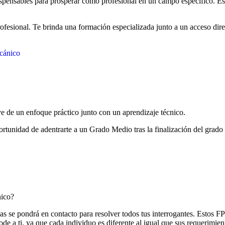
dispensables para prosperar como profesional en un campo específico. E
ofesional. Te brinda una formación especializada junto a un acceso dire
cánico
 de un enfoque práctico junto con un aprendizaje técnico.
portunidad de adentrarte a un Grado Medio tras la finalización del grado
nico?
as se pondrá en contacto para resolver todos tus interrogantes. Estos 
e a ti, ya que cada individuo es diferente al igual que sus requerimien