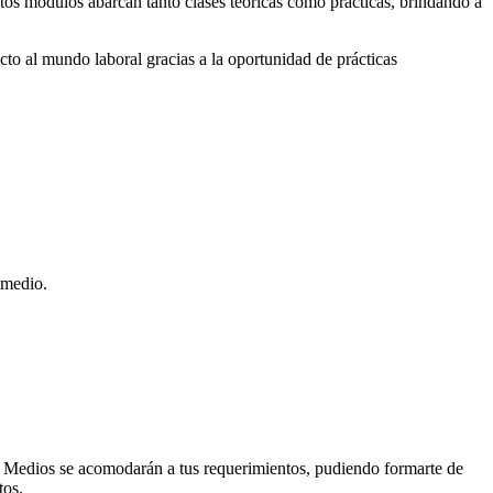
stos módulos abarcan tanto clases teóricas como prácticas, brindando a
cto al mundo laboral gracias a la oportunidad de prácticas
 medio.
FP Medios se acomodarán a tus requerimientos, pudiendo formarte de
tos.