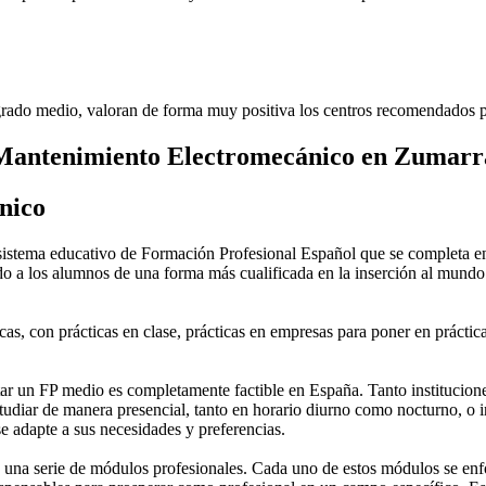
rado medio, valoran de forma muy positiva los centros recomendados p
 Mantenimiento Electromecánico en Zumarr
nico
stema educativo de Formación Profesional Español que se completa en 
do a los alumnos de una forma más cualificada en la inserción al mundo 
as, con prácticas en clase, prácticas en empresas para poner en práctica
 un FP medio es completamente factible en España. Tanto instituciones 
tudiar de manera presencial, tanto en horario diurno como nocturno, o in
 se adapte a sus necesidades y preferencias.
una serie de módulos profesionales. Cada uno de estos módulos se enfoca