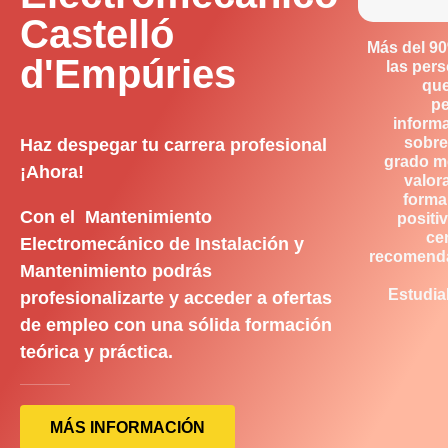
Castelló
Más del 9
d'Empúries
las per
qu
p
inform
sobre
Haz despegar tu carrera profesional
grado m
¡Ahora!
valor
forma
Con el Mantenimiento
positiv
ce
Electromecánico de Instalación y
recomend
Mantenimiento podrás
Estudia
profesionalizarte y acceder a ofertas
de empleo con una sólida formación
teórica y práctica.
MÁS INFORMACIÓN