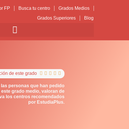
or FP
Busca tu centro
Grados Medios
Grados Superiores
Blog
ción de este grado





 las personas que han pedido
 este grado medio, valoran de
iva los centros recomendados
por EstudiaPlus.