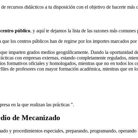
e recursos didácticos a tu disposición con el objetivo de hacerte más 
 centro público
, y aquí te dejamos la lista de las razones más comunes 
ue los centros públicos han de regirse por los importes marcados por l
s que imparten grados medios geográficamente. Dando la oportunidad d
prácticas con empresas externas, estando completamente regulados, mient
dios formativos oficiales y homologados, mientras que no en todos los ce
erfiles de profesores con mayor formación académica, mientras que en lo
resa en la que realizan las prácticas ".
edio de Mecanizado
mado y procedimientos especiales, preparando, programando, operando l