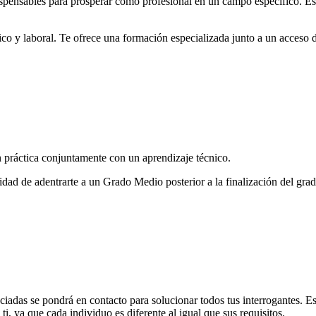
dispensables para prosperar como profesional en un campo específico. E
co y laboral. Te ofrece una formación especializada junto a un acceso d
 práctica conjuntamente con un aprendizaje técnico.
unidad de adentrarte a un Grado Medio posterior a la finalización del gra
ciadas se pondrá en contacto para solucionar todos tus interrogantes. 
i, ya que cada individuo es diferente al igual que sus requisitos.