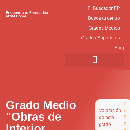
Buscador FP
Encuentra tu Formación
Profesional
Busca tu centro
Grados Medios
Grados Superiores
Blog
Grado Medio

Valoración

"Obras de
de este

Interior,
grado
