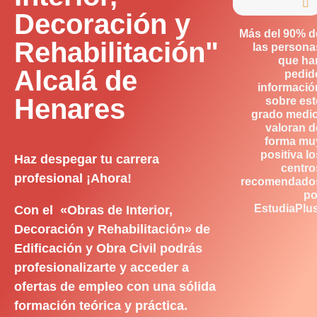

Decoración y
Más del 90% d
Rehabilitación"
las persona
que ha
Alcalá de
pedid
informació
Henares
sobre est
grado medio
valoran d
forma mu
positiva lo
Haz despegar tu carrera
centro
profesional ¡Ahora!
recomendado
po
EstudiaPlus
Con el «Obras de Interior,
Decoración y Rehabilitación» de
Edificación y Obra Civil podrás
profesionalizarte y acceder a
ofertas de empleo con una sólida
formación teórica y práctica.