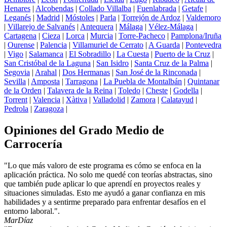
Henares
|
Alcobendas
|
Collado Villalba
|
Fuenlabrada
|
Getafe
|
Leganés
|
Madrid
|
Móstoles
|
Parla
|
Torrejón de Ardoz
|
Valdemoro
|
Villarejo de Salvanés
|
Antequera
|
Málaga
|
Vélez-Málaga
|
Cartagena
|
Cieza
|
Lorca
|
Murcia
|
Torre-Pacheco
|
Pamplona/Iruña
|
Ourense
|
Palencia
|
Villamuriel de Cerrato
|
A Guarda
|
Pontevedra
|
Vigo
|
Salamanca
|
El Sobradillo
|
La Cuesta
|
Puerto de la Cruz
|
San Cristóbal de la Laguna
|
San Isidro
|
Santa Cruz de la Palma
|
Segovia
|
Arahal
|
Dos Hermanas
|
San José de la Rinconada
|
Sevilla
|
Amposta
|
Tarragona
|
La Puebla de Montalbán
|
Quintanar
de la Orden
|
Talavera de la Reina
|
Toledo
|
Cheste
|
Godella
|
Torrent
|
Valencia
|
Xàtiva
|
Valladolid
|
Zamora
|
Calatayud
|
Pedrola
|
Zaragoza
|
Opiniones del Grado Medio de
Carrocería
"Lo que más valoro de este programa es cómo se enfoca en la
aplicación práctica. No solo me quedé con teorías abstractas, sino
que también pude aplicar lo que aprendí en proyectos reales y
situaciones simuladas. Esto me ayudó a ganar confianza en mis
habilidades y a sentirme preparado para enfrentar desafíos en el
entorno laboral.".
Mar
Díaz