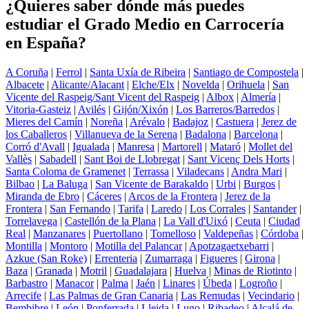
¿Quieres saber dónde más puedes
estudiar el Grado Medio en Carrocería
en España?
A Coruña
|
Ferrol
|
Santa Uxía de Ribeira
|
Santiago de Compostela
|
Albacete
|
Alicante/Alacant
|
Elche/Elx
|
Novelda
|
Orihuela
|
San
Vicente del Raspeig/Sant Vicent del Raspeig
|
Albox
|
Almería
|
Vitoria-Gasteiz
|
Avilés
|
Gijón/Xixón
|
Los Barreros/Barredos
|
Mieres del Camín
|
Noreña
|
Arévalo
|
Badajoz
|
Castuera
|
Jerez de
los Caballeros
|
Villanueva de la Serena
|
Badalona
|
Barcelona
|
Corró d'Avall
|
Igualada
|
Manresa
|
Martorell
|
Mataró
|
Mollet del
Vallès
|
Sabadell
|
Sant Boi de Llobregat
|
Sant Vicenç Dels Horts
|
Santa Coloma de Gramenet
|
Terrassa
|
Viladecans
|
Andra Mari
|
Bilbao
|
La Baluga
|
San Vicente de Barakaldo
|
Urbi
|
Burgos
|
Miranda de Ebro
|
Cáceres
|
Arcos de la Frontera
|
Jerez de la
Frontera
|
San Fernando
|
Tarifa
|
Laredo
|
Los Corrales
|
Santander
|
Torrelavega
|
Castellón de la Plana
|
La Vall d'Uixó
|
Ceuta
|
Ciudad
Real
|
Manzanares
|
Puertollano
|
Tomelloso
|
Valdepeñas
|
Córdoba
|
Montilla
|
Montoro
|
Motilla del Palancar
|
Apotzagaetxebarri
|
Azkue (San Roke)
|
Errenteria
|
Zumarraga
|
Figueres
|
Girona
|
Baza
|
Granada
|
Motril
|
Guadalajara
|
Huelva
|
Minas de Riotinto
|
Barbastro
|
Manacor
|
Palma
|
Jaén
|
Linares
|
Úbeda
|
Logroño
|
Arrecife
|
Las Palmas de Gran Canaria
|
Las Remudas
|
Vecindario
|
Bembibre
|
León
|
Ponferrada
|
Lleida
|
Lugo
|
Ribadeo
|
Alcalá de