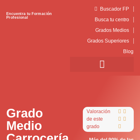
Buscador FP
Encuentra tu Formación
Profesional
Busca tu centro
Grados Medios
Grados Superiores
Blog
Grado
Valoración


de este


Medio
grado

Carrocería
Más del 90% de las