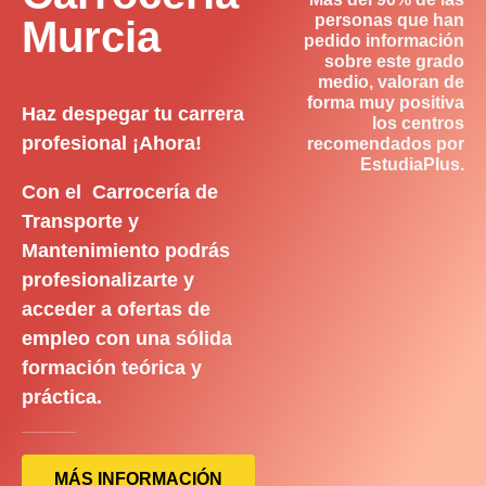
personas que han
Murcia
pedido información
sobre este grado
medio, valoran de
forma muy positiva
Haz despegar tu carrera
los centros
profesional ¡Ahora!
recomendados por
EstudiaPlus.
Con el Carrocería de
Transporte y
Mantenimiento podrás
profesionalizarte y
acceder a ofertas de
empleo con una sólida
formación teórica y
práctica.
MÁS INFORMACIÓN