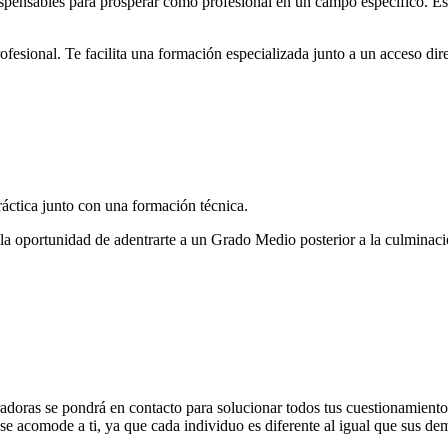
dispensables para prosperar como profesional en un campo específico. E
esional. Te facilita una formación especializada junto a un acceso direc
áctica junto con una formación técnica.
y la oportunidad de adentrarte a un Grado Medio posterior a la culminac
adoras se pondrá en contacto para solucionar todos tus cuestionamiento
se acomode a ti, ya que cada individuo es diferente al igual que sus de