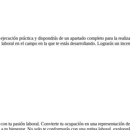
jecución práctica y dispondrás de un apartado completo para la realizac
a laboral en el campo en la que te estás desarrollando. Lograrás un incen
on tu pasión laboral. Convierte tu ocupación en una representación de t
e a tu bienestar. No solo te conformarás con una rutina laboral, explorará