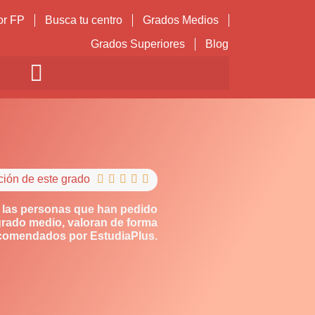
or FP
Busca tu centro
Grados Medios
Grados Superiores
Blog
ción de este grado





 las personas que han pedido
grado medio, valoran de forma
ecomendados por EstudiaPlus.