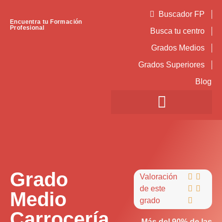
Buscador FP
Encuentra tu Formación
Profesional
Busca tu centro
Grados Medios
Grados Superiores
Blog
Grado
Valoración


de este


Medio
grado

Carrocería
Más del 90% de las