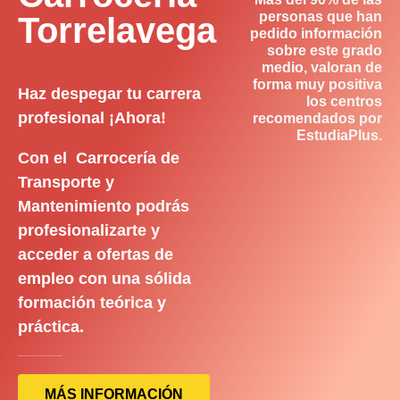
personas que han
Torrelavega
pedido información
sobre este grado
medio, valoran de
forma muy positiva
Haz despegar tu carrera
los centros
profesional ¡Ahora!
recomendados por
EstudiaPlus.
Con el Carrocería de
Transporte y
Mantenimiento podrás
profesionalizarte y
acceder a ofertas de
empleo con una sólida
formación teórica y
práctica.
MÁS INFORMACIÓN