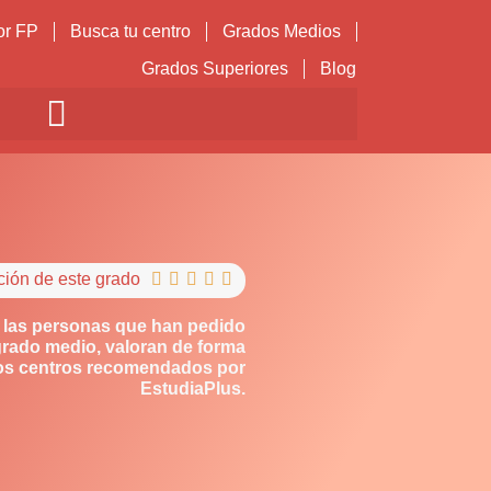
or FP
Busca tu centro
Grados Medios
Grados Superiores
Blog
ción de este grado





 las personas que han pedido
grado medio, valoran de forma
los centros recomendados por
EstudiaPlus.