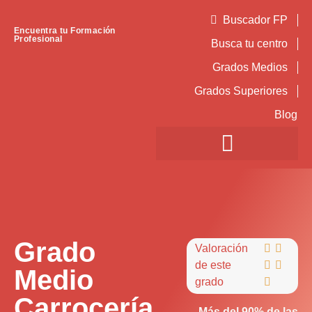
Buscador FP
Encuentra tu Formación
Profesional
Busca tu centro
Grados Medios
Grados Superiores
Blog
Grado
Valoración


de este


Medio
grado

Carrocería
Más del 90% de las