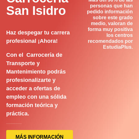
personas que han
San Isidro
pedido información
sobre este grado
medio, valoran de
forma muy positiva
Haz despegar tu carrera
los centros
profesional ¡Ahora!
recomendados por
EstudiaPlus.
Con el Carrocería de
Transporte y
Mantenimiento podrás
profesionalizarte y
acceder a ofertas de
empleo con una sólida
formación teórica y
práctica.
MÁS INFORMACIÓN