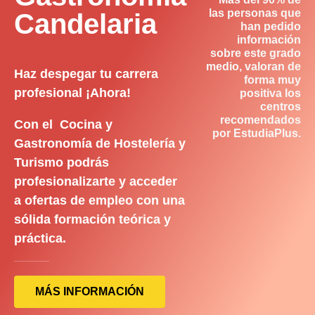
las personas que
Candelaria
han pedido
información
sobre este grado
medio, valoran de
Haz despegar tu carrera
forma muy
profesional ¡Ahora!
positiva los
centros
recomendados
Con el Cocina y
por EstudiaPlus.
Gastronomía de Hostelería y
Turismo podrás
profesionalizarte y acceder
a ofertas de empleo con una
sólida formación teórica y
práctica.
MÁS INFORMACIÓN