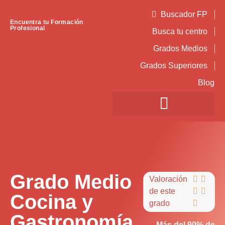
Buscador FP
Encuentra tu Formación
Profesional
Busca tu centro
Grados Medios
Grados Superiores
Blog
Grado Medio
Valoración


de este


Cocina y
grado

Gastronomía
Más del 90% de