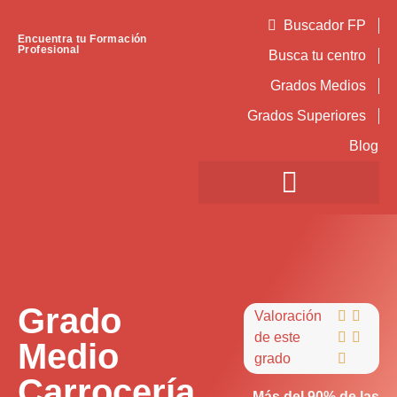
Buscador FP
Encuentra tu Formación
Profesional
Busca tu centro
Grados Medios
Grados Superiores
Blog
Grado
Valoración


de este


Medio
grado

Carrocería
Más del 90% de las