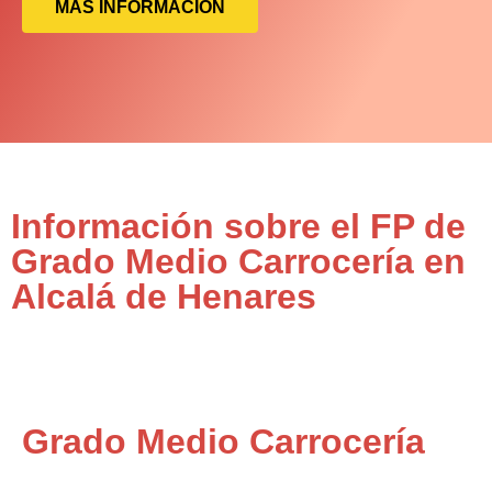
MÁS INFORMACIÓN
Información sobre el FP de
Grado Medio Carrocería en
Alcalá de Henares
Grado Medio Carrocería