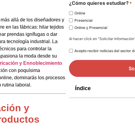
*
¿Cómo quieres estudiar?
*
Online
más allá de los diseñadores y
Presencial
e en las fábricas: hilar tejidos
Online y Presencial
rear prendas ignífugas o dar
Al hacer click en "Solicitar Información
 tecnología industrial. La
écnicos para controlar la
Legal
Acepto recibir noticias del sector 
e apasiona la moda desde su
ricación y Ennoblecimiento
ación con poquísima
online, dominarás los procesos
 rutina laboral.
Índice
ación y
roductos