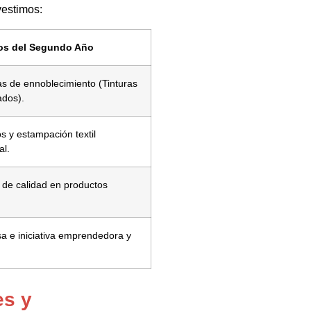
vestimos:
os del Segundo Año
s de ennoblecimiento (Tinturas
ados).
s y estampación textil
al.
 de calidad en productos
.
a e iniciativa emprendedora y
es y