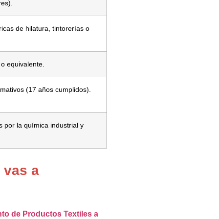
res).
icas de hilatura, tintorerías o
 o equivalente.
rmativos (17 años cumplidos).
s por la química industrial y
 vas a
to de Productos Textiles a