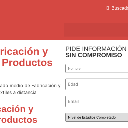
Buscad
PIDE INFORMACIÓN
ricación y
SIN COMPROMISO
 Productos
Nombre
*
Número
*
Email
*
cación y
Nivel
roductos
de
Estudios