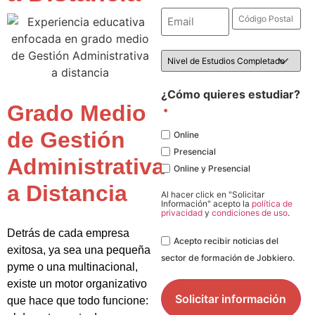
Email
Código
Postal
*
*
Nivel
de
Estudios
*
¿Cómo quieres estudiar?
Grado Medio
*
de Gestión
Online
Presencial
Administrativa
Online y Presencial
a Distancia
Al hacer click en "Solicitar
Información" acepto la
política de
privacidad
y
condiciones de uso
.
Detrás de cada empresa
Legal
Acepto recibir noticias del
exitosa, ya sea una pequeña
sector de formación de Jobkiero.
pyme o una multinacional,
existe un motor organizativo
que hace que todo funcione: