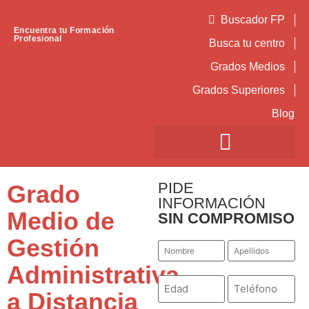
Buscador FP
Encuentra tu Formación
Profesional
Busca tu centro
Grados Medios
Grados Superiores
Blog
PIDE
Grado
INFORMACIÓN
Medio de
SIN COMPROMISO
Gestión
Nombre
Apellidos
*
*
Administrativa
Número
Teléfono
*
*
a Distancia