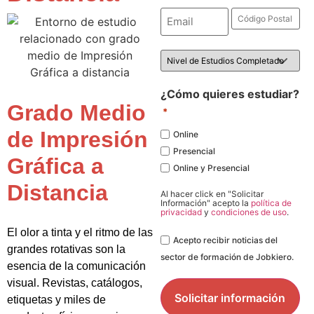
Email
Código
Postal
*
*
Nivel
de
Estudios
*
¿Cómo quieres estudiar?
Grado Medio
*
de Impresión
Online
Presencial
Gráfica a
Online y Presencial
Distancia
Al hacer click en "Solicitar
Información" acepto la
política de
privacidad
y
condiciones de uso
.
El olor a tinta y el ritmo de las
Legal
Acepto recibir noticias del
grandes rotativas son la
sector de formación de Jobkiero.
esencia de la comunicación
visual. Revistas, catálogos,
etiquetas y miles de