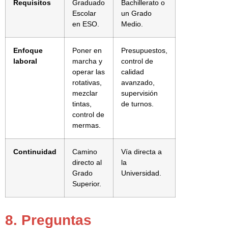
Requisitos
Graduado
Bachillerato o
Escolar
un Grado
en ESO.
Medio.
Enfoque
Poner en
Presupuestos,
laboral
marcha y
control de
operar las
calidad
rotativas,
avanzado,
mezclar
supervisión
tintas,
de turnos.
control de
mermas.
Continuidad
Camino
Vía directa a
directo al
la
Grado
Universidad.
Superior.
8. Preguntas