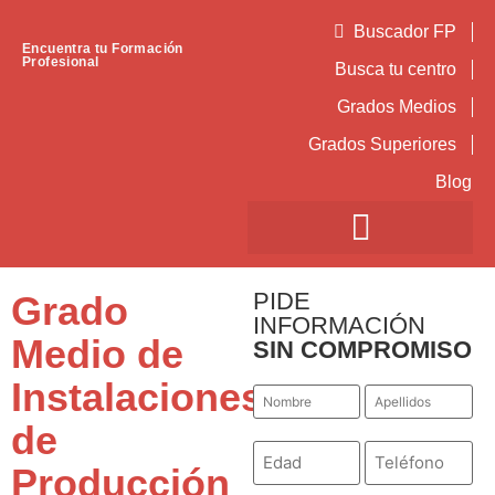
Buscador FP
Encuentra tu Formación
Profesional
Busca tu centro
Grados Medios
Grados Superiores
Blog
PIDE
Grado
INFORMACIÓN
Medio de
SIN COMPROMISO
Instalaciones
Nombre
Apellidos
*
*
de
Número
Teléfono
*
*
Producción