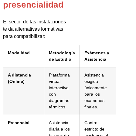
presencialidad
El sector de las instalaciones
te da alternativas formativas
para compatibilizar:
Modalidad
Metodología
Exámenes y
de Estudio
Asistencia
A distancia
Plataforma
Asistencia
(Online)
virtual
exigida
interactiva
únicamente
con
para los
diagramas
exámenes
térmicos.
finales.
Presencial
Asistencia
Control
diaria a los
estricto de
talleres de
asistencia al