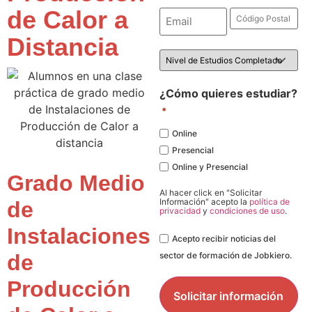
de Calor a
Email
Código
Postal
*
*
Distancia
Nivel
de
Estudios
*
¿Cómo quieres estudiar?
*
Online
Presencial
Online y Presencial
Grado Medio
Al hacer click en "Solicitar
Información" acepto la
política de
de
privacidad
y
condiciones de uso
.
Instalaciones
Legal
Acepto recibir noticias del
de
sector de formación de Jobkiero.
Producción