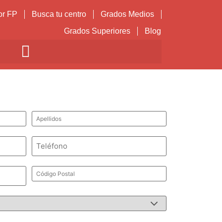
or FP
Busca tu centro
Grados Medios
Grados Superiores
Blog
Apellidos
*
Teléfono
*
Código
Postal
*