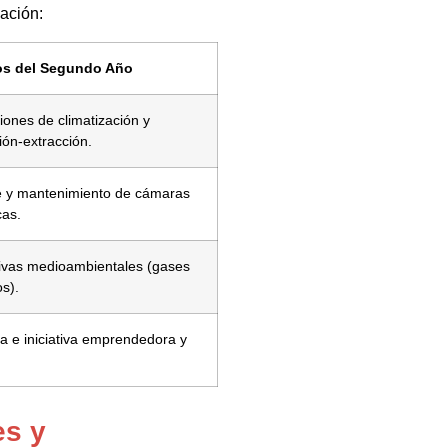
zación:
s del Segundo Año
ciones de climatización y
ción-extracción.
e y mantenimiento de cámaras
cas.
ivas medioambientales (gases
os).
 e iniciativa emprendedora y
es y