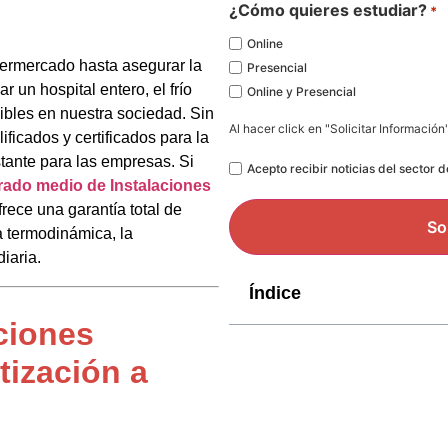
*
¿Cómo quieres estudiar?
*
Online
ermercado hasta asegurar la
Presencial
r un hospital entero, el frío
Online y Presencial
dibles en nuestra sociedad. Sin
Al hacer click en "Solicitar Información
ificados y certificados para la
tante para las empresas. Si
Legal
Acepto recibir noticias del sector 
rado medio de Instalaciones
frece una garantía total de
a termodinámica, la
diaria.
Índice
ciones
tización a