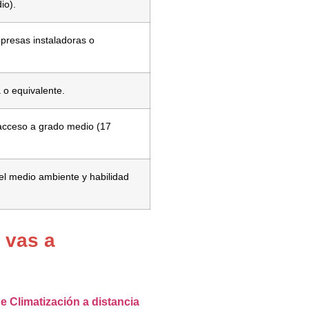
io).
presas instaladoras o
 o equivalente.
 acceso a grado medio (17
 el medio ambiente y habilidad
 vas a
de Climatización a distancia