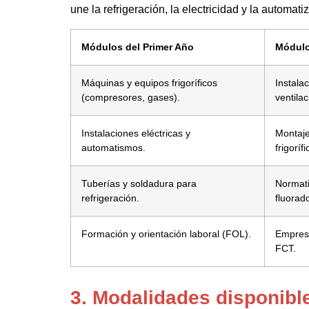
une la refrigeración, la electricidad y la automati
Módulos del Primer Año
Módulo
Máquinas y equipos frigoríficos
Instala
(compresores, gases).
ventila
Instalaciones eléctricas y
Montaj
automatismos.
frigorífi
Tuberías y soldadura para
Normat
refrigeración.
fluorad
Formación y orientación laboral (FOL).
Empresa
FCT.
3. Modalidades disponibl