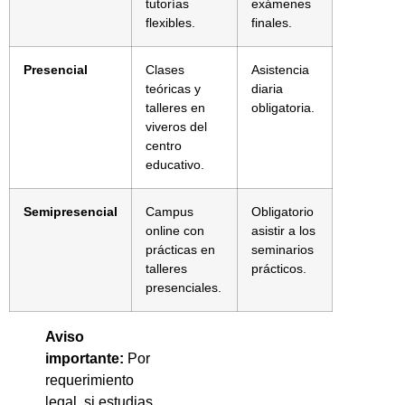
tutorías
exámenes
flexibles.
finales.
Presencial
Clases
Asistencia
teóricas y
diaria
talleres en
obligatoria.
viveros del
centro
educativo.
Semipresencial
Campus
Obligatorio
online con
asistir a los
prácticas en
seminarios
talleres
prácticos.
presenciales.
Aviso
importante:
Por
requerimiento
legal, si estudias