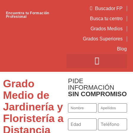
Buscador FP
Encuentra tu Formación
Profesional
Busca tu centro
Grados Medios
Grados Superiores
Blog
PIDE
Grado
INFORMACIÓN
Medio de
SIN COMPROMISO
Jardinería y
Nombre
Apellidos
*
*
Floristería a
Número
Teléfono
*
*
Distancia