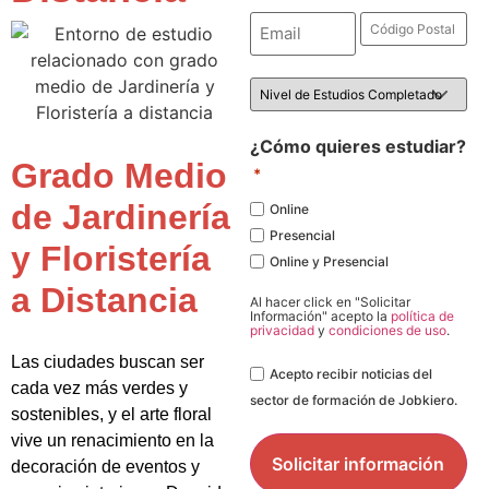
Email
Código
Postal
*
*
Nivel
de
Estudios
*
¿Cómo quieres estudiar?
Grado Medio
*
de Jardinería
Online
Presencial
y Floristería
Online y Presencial
a Distancia
Al hacer click en "Solicitar
Información" acepto la
política de
privacidad
y
condiciones de uso
.
Las ciudades buscan ser
Legal
Acepto recibir noticias del
cada vez más verdes y
sector de formación de Jobkiero.
sostenibles, y el arte floral
vive un renacimiento en la
decoración de eventos y