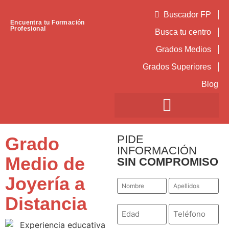
Buscador FP
Encuentra tu Formación
Profesional
Busca tu centro
Grados Medios
Grados Superiores
Blog
PIDE
Grado
INFORMACIÓN
Medio de
SIN COMPROMISO
Joyería a
Nombre
Apellidos
*
*
Distancia
Número
Teléfono
*
*