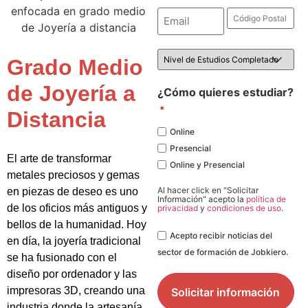
Email
Código
Postal
*
*
Nivel
Grado Medio
de
Estudios
de Joyería a
*
¿Cómo quieres estudiar?
*
Distancia
Online
Presencial
El arte de transformar
Online y Presencial
metales preciosos y gemas
Al hacer click en "Solicitar
en piezas de deseo es uno
Información" acepto la
política de
de los oficios más antiguos y
privacidad
y
condiciones de uso
.
bellos de la humanidad. Hoy
Legal
Acepto recibir noticias del
en día, la joyería tradicional
sector de formación de Jobkiero.
se ha fusionado con el
diseño por ordenador y las
impresoras 3D, creando una
industria donde la artesanía