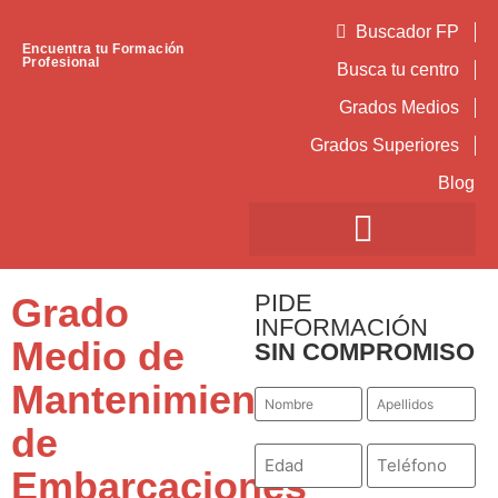
Buscador FP
Encuentra tu Formación
Profesional
Busca tu centro
Grados Medios
Grados Superiores
Blog
PIDE
Grado
INFORMACIÓN
Medio de
SIN COMPROMISO
Mantenimiento
Nombre
Apellidos
*
*
de
Número
Teléfono
*
*
Embarcaciones