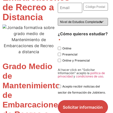
de Recreo a
Email
Código
Postal
*
*
Distancia
Nivel
de
Estudios
*
¿Cómo quieres estudiar?
*
Online
Presencial
Online y Presencial
Grado Medio
Al hacer click en "Solicitar
Información" acepto la
política de
de
privacidad
y
condiciones de uso
.
Mantenimiento
Legal
Acepto recibir noticias del
de
sector de formación de Jobkiero.
Embarcaciones