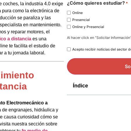
*
¿Cómo quieres estudiar?
*
 coches, la industria 4.0 exige
 pura como la electrónica de
Online
ducción se paraliza y las
Presencial
especialista en mantenimiento.
Online y Presencial
os y reparar motores, el
Al hacer click en "Solicitar Información
co a distancia
es una
ne te facilita el estudio de
Legal
Acepto recibir noticias del sector 
 a tu jornada laboral.
nimiento
tancia
Índice
nto Electromecánico a
a de engranajes, hidráulica y
te causa curiosidad cómo se
 visita nuestra sección sobre
 obtener tu
fp medio de