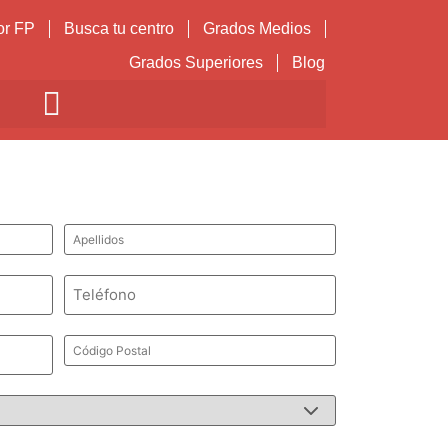
or FP
Busca tu centro
Grados Medios
Grados Superiores
Blog
Apellidos
*
Teléfono
*
Código
Postal
*