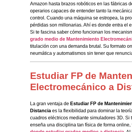
Amazon hasta brazos robóticos en las fábricas de
operarios capaces de entender tanto la mecánica
control. Cuando una máquina se estropea, la pro
pérdidas son millonarias. Ahí es donde entra el 
Si te fascina saber cómo funcionan los mecanism
grado medio de Mantenimiento Electromecáni
titulación con una demanda brutal. Su formato onli
neumática y automatismos sin tener que renunciar
Estudiar FP de Mante
Electromecánico a Dis
La gran ventaja de
Estudiar FP de Mantenimie
Distancia
es la flexibilidad para dominar la teorí
cuadros eléctricos mediante simuladores 3D. Si 
enseña una disciplina tan física de forma online,
donde estudiar grados medios a distancia
. Al