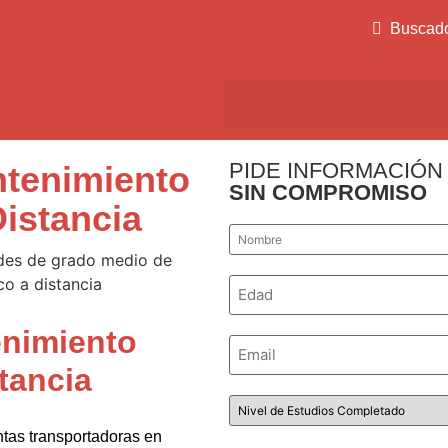
Buscad
PIDE INFORMACIÓN
tenimiento
SIN COMPROMISO
istancia
Nombre
*
Número
*
nimiento
Email
*
tancia
Nivel
de
Estudios
ntas transportadoras en