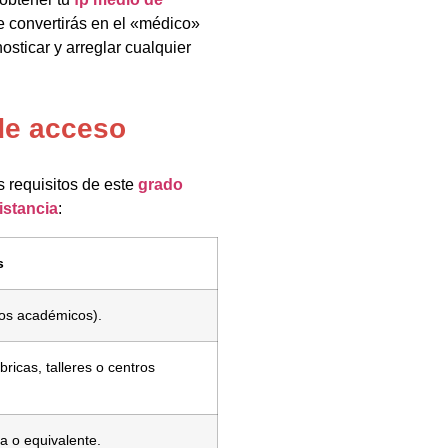
te convertirás en el «médico»
osticar y arreglar cualquier
de acceso
s requisitos de este
grado
istancia
:
s
sos académicos).
bricas, talleres o centros
a o equivalente.