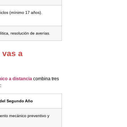
ciclos (mínimo 17 años).
tica, resolución de averías.
 vas a
ico a distancia
combina tres
:
del Segundo Año
ento mecánico preventivo y