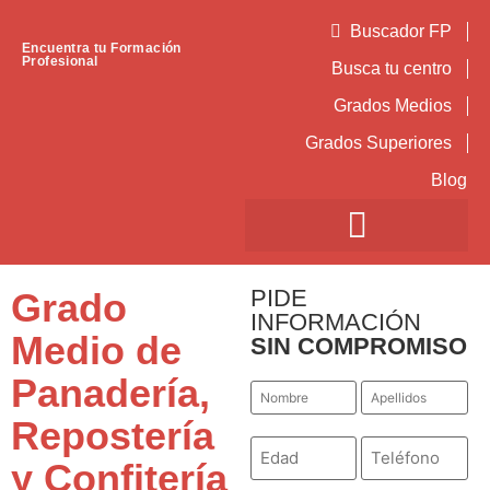
Buscador FP
Encuentra tu Formación
Profesional
Busca tu centro
Grados Medios
Grados Superiores
Blog
PIDE
Grado
INFORMACIÓN
Medio de
SIN COMPROMISO
Panadería,
Nombre
Apellidos
*
*
Repostería
Número
Teléfono
*
*
y Confitería