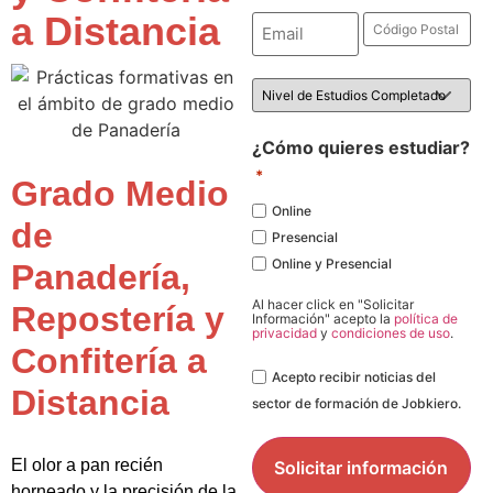
a Distancia
Email
Código
Postal
*
*
Nivel
de
Estudios
*
¿Cómo quieres estudiar?
*
Grado Medio
Online
de
Presencial
Online y Presencial
Panadería,
Al hacer click en "Solicitar
Repostería y
Información" acepto la
política de
privacidad
y
condiciones de uso
.
Confitería a
Legal
Acepto recibir noticias del
Distancia
sector de formación de Jobkiero.
El olor a pan recién
horneado y la precisión de la