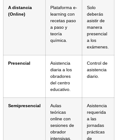
A distancia
Plataforma e-
Solo
(Online)
learning con
deberás
recetas paso
asistir de
a paso y
manera
teoría
presencial
química.
a los
exámenes.
Presencial
Asistencia
Control de
diaria a los
asistencia
obradores
diario.
del centro
educativo.
Semipresencial
Aulas
Asistencia
teóricas
requerida
online con
a las
sesiones de
jornadas
obrador
prácticas
intensivas.
de