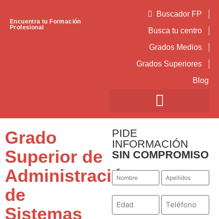
Buscador FP
Encuentra tu Formación
Profesional
Busca tu centro
Grados Medios
Grados Superiores
Blog
PIDE
Grado
INFORMACIÓN
Superior de
SIN COMPROMISO
Administración
Nombre
Apellidos
*
*
de
Número
Teléfono
*
*
Sistemas