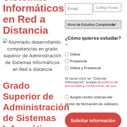
Informáticos
Email
Código
Postal
*
*
en Red a
Nivel
de
Distancia
Estudios
*
¿Cómo quieres estudiar?
*
Online
Presencial
Online y Presencial
Al hacer click en "Solicitar
Información" acepto la
política de
Grado
privacidad
y
condiciones de uso
.
Superior de
Legal
Acepto recibir noticias del
sector de formación de Jobkiero.
Administración
de Sistemas