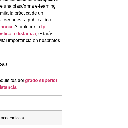
e una plataforma e-learning
ila la práctica de un
 leer nuestra publicación
tancia
. Al obtener tu
fp
stico a distancia
, estarás
vital importancia en hospitales
eso
equisitos del
grado superior
istancia
:
s académicos).