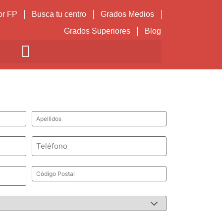
or FP
Busca tu centro
Grados Medios
Grados Superiores
Blog
Apellidos
*
Teléfono
*
Código
Postal
*