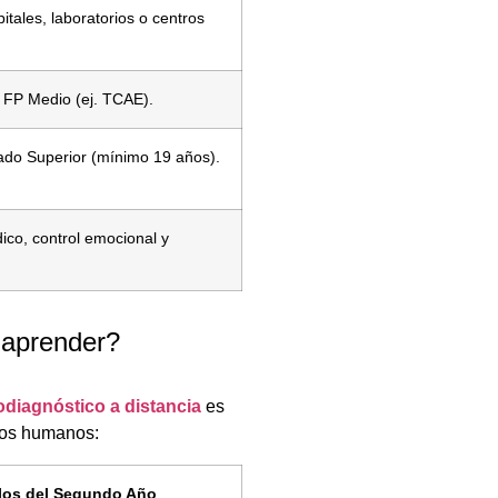
itales, laboratorios o centros
n FP Medio (ej. TCAE).
rado Superior (mínimo 19 años).
ico, control emocional y
 aprender?
odiagnóstico a distancia
es
idos humanos:
os del Segundo Año