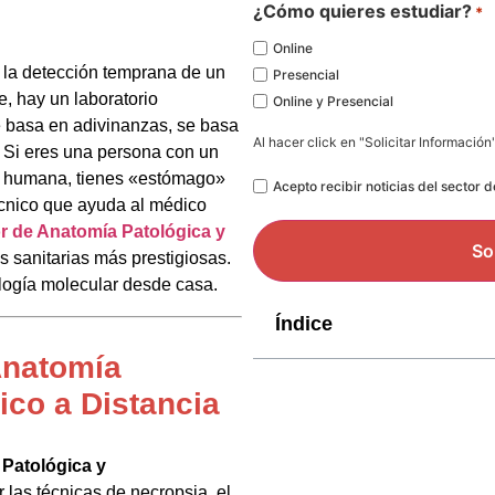
*
¿Cómo quieres estudiar?
*
Online
 la detección temprana de un
Presencial
e, hay un laboratorio
Online y Presencial
e basa en adivinanzas, se basa
Al hacer click en "Solicitar Información
. Si eres una persona con un
gía humana, tienes «estómago»
Legal
Acepto recibir noticias del sector 
técnico que ayuda al médico
r de Anatomía Patológica y
 sanitarias más prestigiosas.
iología molecular desde casa.
Índice
Anatomía
ico a Distancia
 Patológica y
las técnicas de necropsia, el