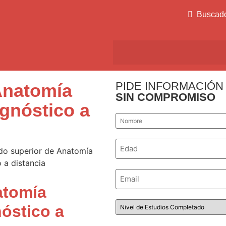
Buscad
PIDE INFORMACIÓN
Anatomía
SIN COMPROMISO
agnóstico a
Nombre
*
Número
*
Email
*
atomía
Nivel
nóstico a
de
Estudios