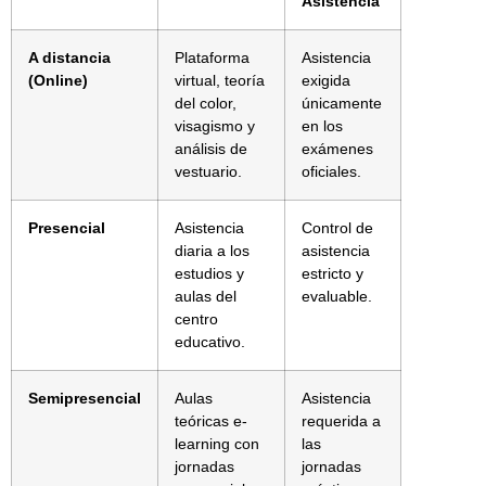
Asistencia
A distancia
Plataforma
Asistencia
(Online)
virtual, teoría
exigida
del color,
únicamente
visagismo y
en los
análisis de
exámenes
vestuario.
oficiales.
Presencial
Asistencia
Control de
diaria a los
asistencia
estudios y
estricto y
aulas del
evaluable.
centro
educativo.
Semipresencial
Aulas
Asistencia
teóricas e-
requerida a
learning con
las
jornadas
jornadas