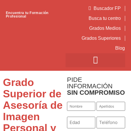
Buscador FP
Encuentra tu Formación
Profesional
Busca tu centro
Grados Medios
Grados Superiores
Blog
PIDE
Grado
INFORMACIÓN
Superior de
SIN COMPROMISO
Asesoría de
Nombre
Apellidos
*
*
Imagen
Número
Teléfono
*
*
Personal y