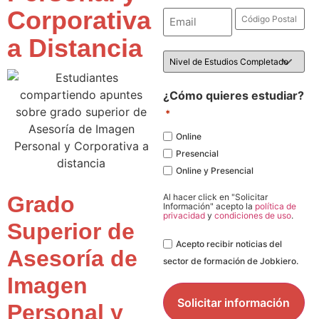
Corporativa
Email
Código
Postal
*
*
a Distancia
Nivel
de
Estudios
*
¿Cómo quieres estudiar?
*
Online
Presencial
Online y Presencial
Grado
Al hacer click en "Solicitar
Información" acepto la
política de
privacidad
y
condiciones de uso
.
Superior de
Legal
Acepto recibir noticias del
Asesoría de
sector de formación de Jobkiero.
Imagen
Personal y