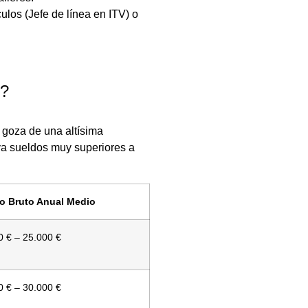
los (Jefe de línea en ITV) o
r?
s goza de una altísima
eva sueldos muy superiores a
io Bruto Anual Medio
0 € – 25.000 €
0 € – 30.000 €