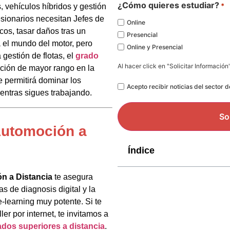
*
¿Cómo quieres estudiar?
*
, vehículos híbridos y gestión
esionarios necesitan Jefes de
Online
cos, tasar daños tras un
Presencial
a el mundo del motor, pero
Online y Presencial
a gestión de flotas, el
grado
Al hacer click en "Solicitar Información
lación de mayor rango en la
te permitirá dominar los
Legal
Acepto recibir noticias del sector 
entras sigues trabajando.
Automoción a
Índice
n a Distancia
te asegura
s de diagnosis digital y la
e-learning muy potente. Si te
er por internet, te invitamos a
ados superiores a distancia
.