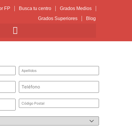
or FP
Busca tu centro
Grados Medios
Grados Superiores
Blog
Apellidos
*
Teléfono
*
Código
Postal
*