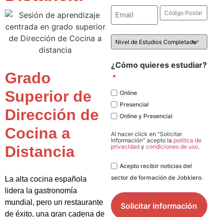
Email
Código
Postal
*
*
Nivel
de
Estudios
*
¿Cómo quieres estudiar?
Grado
*
Superior de
Online
Presencial
Dirección de
Online y Presencial
Cocina a
Al hacer click en "Solicitar
Información" acepto la
política de
Distancia
privacidad
y
condiciones de uso
.
Legal
Acepto recibir noticias del
sector de formación de Jobkiero.
La alta cocina española
lidera la gastronomía
mundial, pero un restaurante
de éxito, una gran cadena de