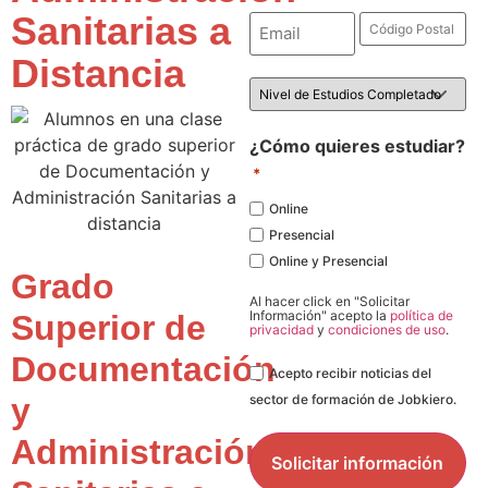
Sanitarias a
Email
Código
Postal
*
*
Distancia
Nivel
de
Estudios
*
¿Cómo quieres estudiar?
*
Online
Presencial
Online y Presencial
Grado
Al hacer click en "Solicitar
Información" acepto la
política de
Superior de
privacidad
y
condiciones de uso
.
Documentación
Legal
Acepto recibir noticias del
y
sector de formación de Jobkiero.
Administración