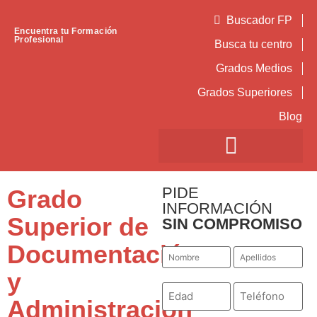
Buscador FP
Encuentra tu Formación
Profesional
Busca tu centro
Grados Medios
Grados Superiores
Blog
PIDE
Grado
INFORMACIÓN
Superior de
SIN COMPROMISO
Documentación
Nombre
Apellidos
*
*
y
Número
Teléfono
*
*
Administración